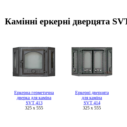
Камінні еркерні дверцята SV
Еркерна герметична
Еркерні дверцята
дверка для каміна
для каміна
SVT 413
SVT 414
325 x 555
325 x 555