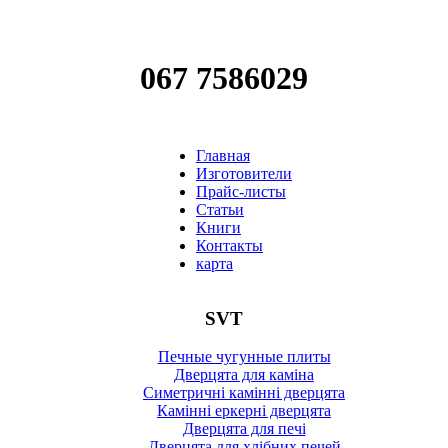
067 7586029
Главная
Изготовители
Прайс-листы
Статьи
Книги
Контакты
карта
SVT
Печные чугунные плиты
Дверцята для каміна
Симетричні камінні дверцята
Камінні еркерні дверцята
Дверцята для печі
Дверцята для хлібних печей