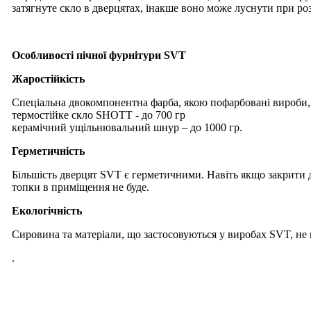
затягнуте скло в дверцятах, інакше воно може луснути при ро
Особливості пічної фурнітури SVT
Жаростійкість
Спеціальна двокомпонентна фарба, якою пофарбовані вироби, 
термостійке скло SHOTT - до 700 гр
керамічний ущільнювальний шнур – до 1000 гр.
Герметичність
Більшість дверцят SVT є герметичними. Навіть якщо закрити ди
топки в приміщення не буде.
Екологічність
Сировина та матеріали, що застосовуються у виробах SVT, не 
.