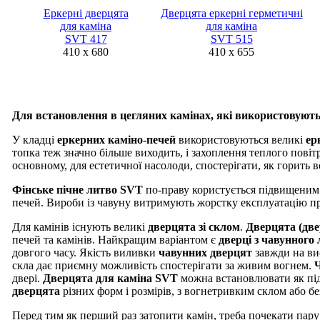
Еркерні дверцята
Дверцята еркерні герметичні
для каміна
для каміна
SVT 417
SVT 515
410 x 680
410 x 655
Для встановлення в цегляних камінах, які використовуют
У кладці
еркерних каміно-печей
використовуються великі
ер
топка теж значно більше виходить, і захоплення теплого повіт
основному, для естетичної насолоди, спостерігати, як горить в
Фінське пічне литво SVT
по-праву користується підвищеним 
печей. Вироби із чавуну витримують жорстку експлуатацію пр
Для камінів існують великі
дверцята зі склом
.
Дверцята (две
печей та камінів. Найкращим варіантом є
дверці з чавунного
довгого часу. Якість виливки
чавунних дверцят
завжди на вис
скла дає приємну можливість спостерігати за живим вогнем.
двері.
Дверцята для каміна SVT
можна встановлювати як під ч
дверцята
різних форм і розмірів, з вогнетривким склом або бе
Перед тим як перший раз затопити камін, треба почекати пару