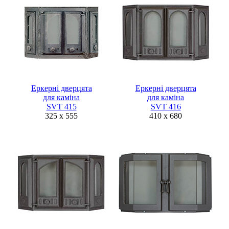
Еркерні дверцята
Еркерні дверцята
для каміна
для каміна
SVT 415
SVT 416
325 x 555
410 x 680