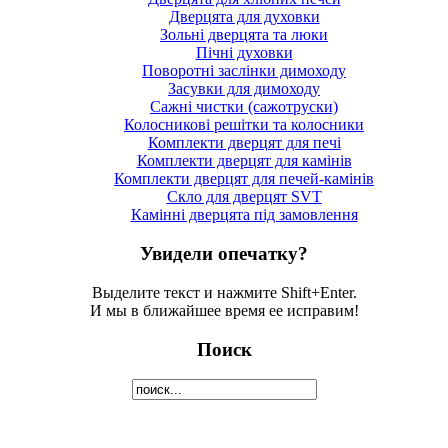
Дверцята для духовки
Зольні дверцята та люки
Пічні духовки
Поворотні заслінки димоходу
Засувки для димоходу
Сажні чистки (сажотруски)
Колосникові решітки та колосники
Комплекти дверцят для печі
Комплекти дверцят для камінів
Комплекти дверцят для печей-камінів
Скло для дверцят SVT
Камінні дверцята під замовлення
Увидели опечатку?
Выделите текст и нажмите Shift+Enter.
И мы в ближайшее время ее исправим!
Поиск