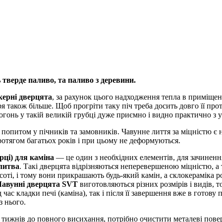
ь
тверде паливо, та паливо з деревини.
керні дверцята
, за рахунок цього надходження тепла в приміщен
ря також більше. Щоб прогріти таку піч треба досить довго її про
огонь у такій великій грубці дуже приємно і видно практично з у
попитом у пічників та замовників. Чавунне лиття за міцністю є
отягом багатьох років і при цьому не деформуються.
рці) для каміна
― це один з необхідних елементів, для зачиненн
 литва
. Такі дверцята відрізняються неперевершеною міцністю, 
оті, і тому вони прикрашають будь-який камін, а склокераміка 
Чавунні дверцята SVT
виготовляються різних розмірів і видів, 
ас кладки печі (каміна), так і після її завершення вже в готову
з нього.
 тижнів до повного висихання, потрібно очистити металеві пове