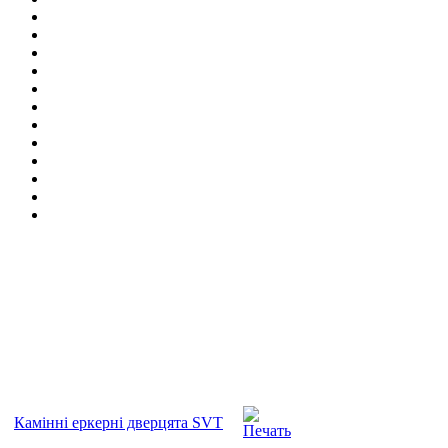
Камінні еркерні дверцята SVT