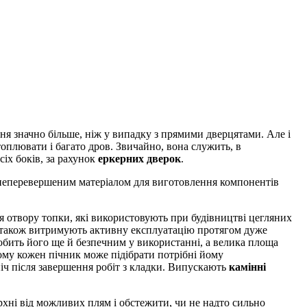
ня значно більше, ніж у випадку з прямими дверцятами. Але і
топлювати і багато дров. Звичайно, вона служить, в
сіх боків, за рахунок
еркерних дверок
.
 неперевершеним матеріалом для виготовлення компонентів
я отвору топки, які використовують при будівництві цегляних
а також витримують активну експлуатацію протягом дуже
робить його ще й безпечним у використанні, а велика площа
тому кожен пічник може підібрати потрібні йому
 піч після завершення робіт з кладки. Випускають
камінні
рхні від можливих плям і обстежити, чи не надто сильно