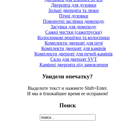
Дверцята для духовки
Зольні дверцята та люки
Пічні духовки
Поворотні заслінки димоходу
Засувки для димоходу
Сажні чистки (сажотруски)
Колосникові решітки та колосники
Комплекти дверцят для печі
Комплекти дверцят для камінів
Комплекти дверцят для печей-камінів
Скло для дверцят SVT
Камінні дверцята під замовлення
Увидели опечатку?
Выделите текст и нажмите Shift+Enter.
И мы в ближайшее время ее исправим!
Поиск