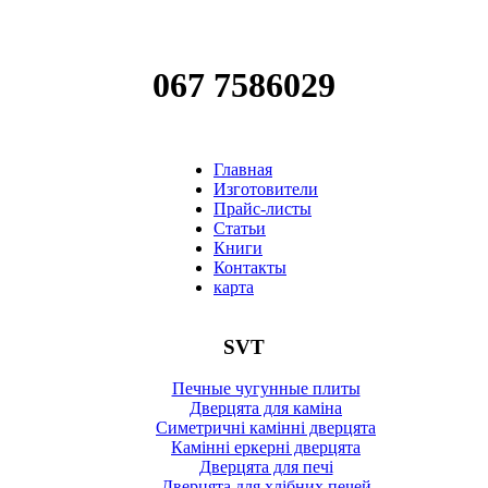
067 7586029
Главная
Изготовители
Прайс-листы
Статьи
Книги
Контакты
карта
SVT
Печные чугунные плиты
Дверцята для каміна
Симетричні камінні дверцята
Камінні еркерні дверцята
Дверцята для печі
Дверцята для хлібних печей