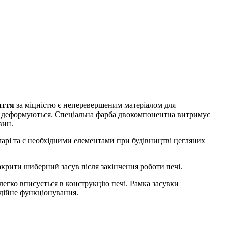
иття
за міцністю є неперевершеним матеріалом для
не деформуються. Спеціальна фарба двокомпонентна витримує
вин.
марі та є необхідними елементами при будівництві цегляних
крити шиберний засув після закінчення роботи печі.
 легко вписується в конструкцію печі. Рамка засувки
адійне функціонування.