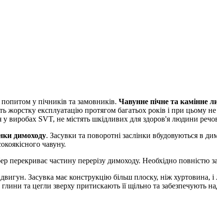
попитом у пічників та замовників.
Чавунне пічне та камінне л
ть жорстку експлуатацію протягом багатьох років і при цьому 
 у виробах SVT, не містять шкідливих для здоров'я людини речо
інки димоходу
. Засувки та поворотні заслінки вбудовуються в ди
сокоякісного чавуну.
ер перекриває частину перерізу димоходу. Необхідно повністю за
я двигун. Засувка має конструкцію більш плоску, ніж хуртовина, і
 глини та цегли зверху притискають її щільно та забезпечують н