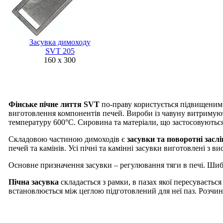
Засувка димоходу
SVT 205
160 х 300
Фінське пічне лиття SVT
по-праву користується підвищеним 
виготовлення компонентів печей. Вироби із чавуну витримую
температуру 600°C. Сировина та матеріали, що застосовуються
Складовою частиною димоходів є
засувки та поворотні засл
печей та камінів. Усі пічні та камінні засувки виготовлені з ви
Основне призначення засувки – регулювання тяги в печі. Шиб
Пічна засувка
складається з рамки, в пазах якої пересуваєтьс
встановлюється між цеглою підготовлений для неї паз. Розчин