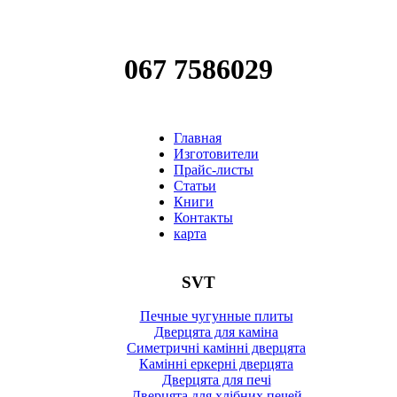
067 7586029
Главная
Изготовители
Прайс-листы
Статьи
Книги
Контакты
карта
SVT
Печные чугунные плиты
Дверцята для каміна
Симетричні камінні дверцята
Камінні еркерні дверцята
Дверцята для печі
Дверцята для хлібних печей