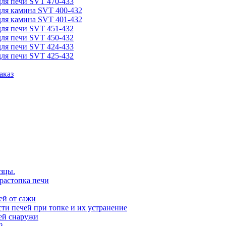
для печи SVT 470-433
для камина SVT 400-432
для камина SVT 401-432
для печи SVT 451-432
для печи SVT 450-432
для печи SVT 424-433
для печи SVT 425-432
аказ
зцы.
растопка печи
ей от сажи
ти печей при топке и их устранение
ей снаружи
й