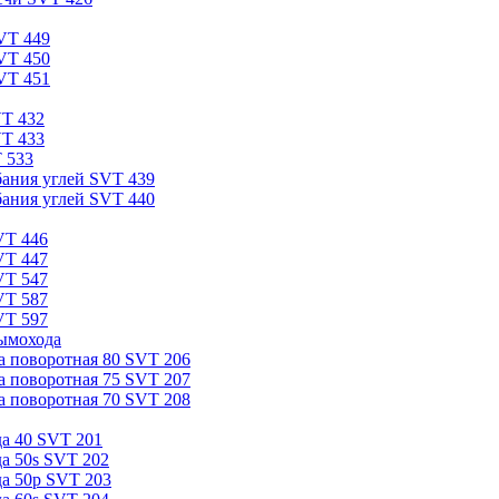
VT 449
VT 450
VT 451
VT 432
VT 433
 533
бания углей SVT 439
бания углей SVT 440
VT 446
VT 447
VT 547
VT 587
VT 597
ымохода
а поворотная 80 SVT 206
а поворотная 75 SVT 207
а поворотная 70 SVT 208
а 40 SVT 201
а 50s SVT 202
а 50p SVT 203