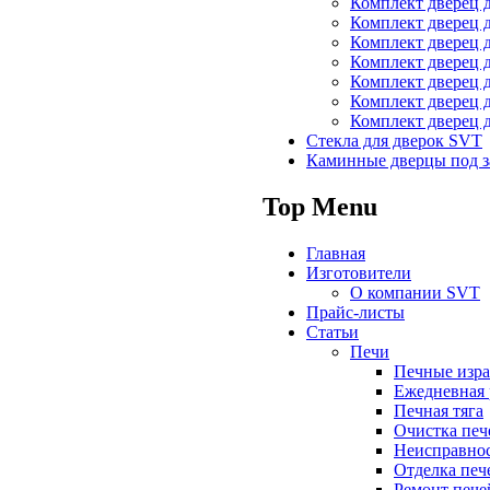
Комплект дверец 
Комплект дверец 
Комплект дверец 
Комплект дверец 
Комплект дверец 
Комплект дверец 
Комплект дверец 
Стекла для дверок SVT
Каминные дверцы под з
Top Menu
Главная
Изготовители
О компании SVT
Прайс-листы
Статьи
Печи
Печные изра
Ежедневная 
Печная тяга
Очистка печ
Неисправнос
Отделка печ
Ремонт пече