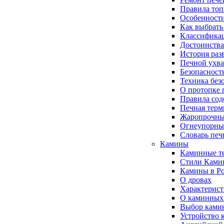
Правила топ
Особенности
Как выбрать
Классификац
Достоинства
История раз
Печной ухва
Безопасност
Техника без
О протопке 
Правила сод
Печная терм
Жаропрочны
Огнеупорны
Словарь печ
Камины
Каминные т
Стили Ками
Камины в Ро
О дровах
Характерист
О каминных
Выбор ками
Устройство 