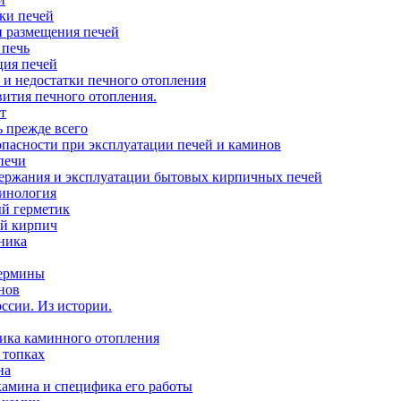
ки печей
 размещения печей
 печь
ия печей
 и недостатки печного отопления
вития печного отопления.
т
ь прежде всего
опасности при эксплуатации печей и каминов
печи
ержания и эксплуатации бытовых кирпичных печей
инология
й герметик
й кирпич
ника
ермины
нов
ссии. Из истории.
ика каминного отопления
 топках
на
камина и специфика его работы