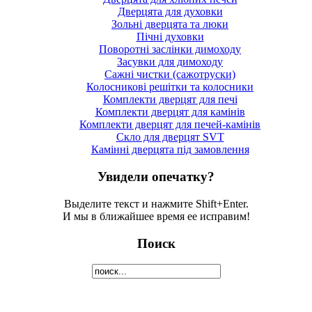
Дверцята для духовки
Зольні дверцята та люки
Пічні духовки
Поворотні заслінки димоходу
Засувки для димоходу
Сажні чистки (сажотруски)
Колосникові решітки та колосники
Комплекти дверцят для печі
Комплекти дверцят для камінів
Комплекти дверцят для печей-камінів
Скло для дверцят SVT
Камінні дверцята під замовлення
Увидели опечатку?
Выделите текст и нажмите Shift+Enter.
И мы в ближайшее время ее исправим!
Поиск