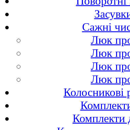
Поворотні 
Засувк
Сажні чис
Люк пр
Люк пр
Люк пр
Люк пр
Колосникові 
Комплекти
Комплекти д