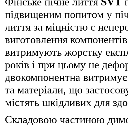
Фінське пічне лиття
SVT
п
підвищеним попитом у піч
лиття за міцністю є непе
виготовлення компонентів
витримують жорстку експл
років і при цьому не деф
двокомпонентна витримує
та матеріали, що застосо
містять шкідливих для зд
Складовою частиною димо