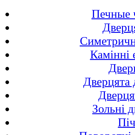
Печные 
Дверця
Симетричні
Камінні 
Двер
Дверцята 
Дверця
Зольні д
Піч