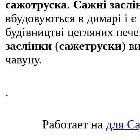
сажотруска
.
Сажні заслі
вбудовуються в димарі і 
будівництві цегляних пече
заслінки
(
сажетруски
) в
чавуну.
.
Работает на
для С