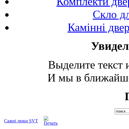
Комплекти двер
Скло д
Камінні двер
Увидел
Выделите текст и
И мы в ближайше
Cажні люки SVT