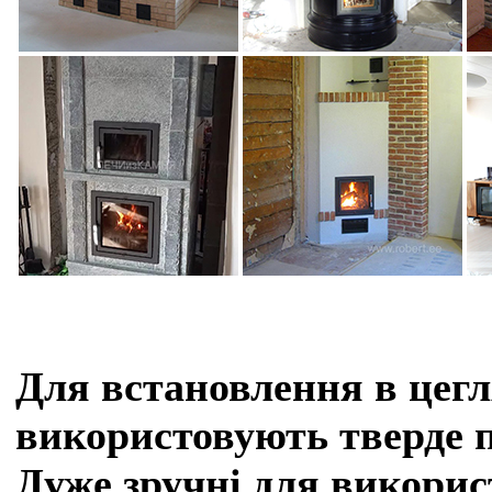
Для встановлення в цегл
використовуют
ь
тверде п
Дуже зручні для викорис