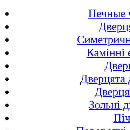
Печные 
Дверця
Симетричні
Камінні 
Двер
Дверцята 
Дверця
Зольні д
Піч