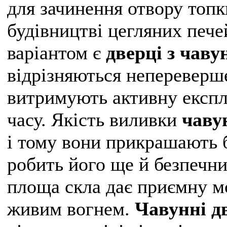
для зачинення отвору топк
будівництві цегляних пече
варіантом є
дверці з чаву
відрізняються непереверш
витримують активну експл
часу. Якість виливки
чаву
і тому вони прикрашають б
робить його ще й безпечни
площа скла дає приємну м
живим вогнем.
Чавунні д