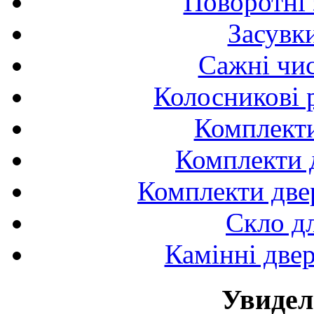
Поворотні 
Засувк
Сажні чис
Колосникові 
Комплекти
Комплекти д
Комплекти двер
Скло д
Камінні двер
Увидел