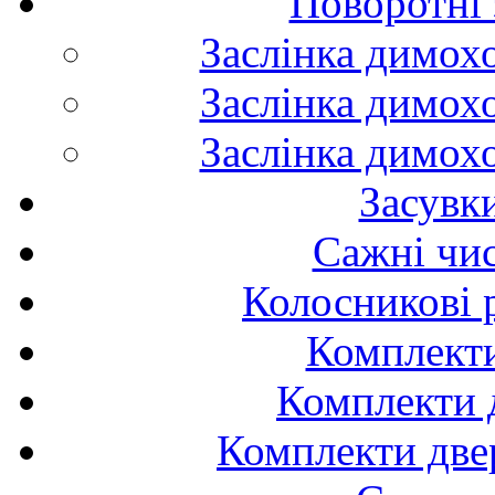
Поворотні 
Заслінка димох
Заслінка димох
Заслінка димох
Засувк
Сажні чис
Колосникові 
Комплекти
Комплекти д
Комплекти двер