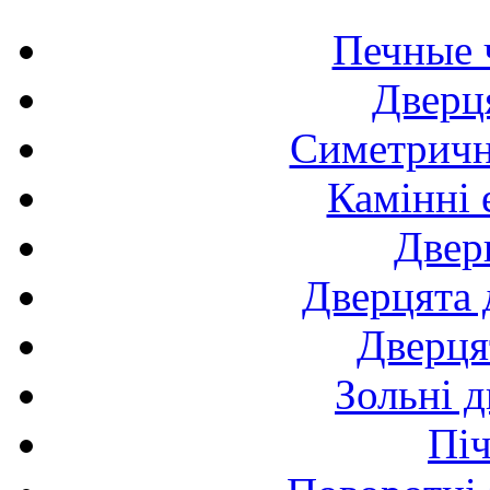
Печные 
Дверця
Симетричні
Камінні 
Двер
Дверцята 
Дверця
Зольні д
Піч