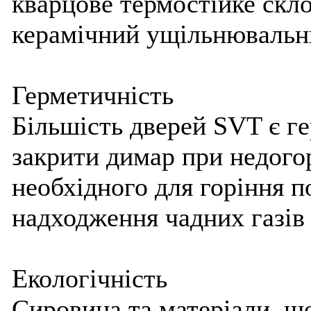
кварцове термостійке скло
керамічний ущільнювальни
Герметичність
Більшість дверей SVT є г
закрити димар при недогор
необхідного для горіння по
надходження чадних газів 
Екологічність
Сировина та матеріали, щ