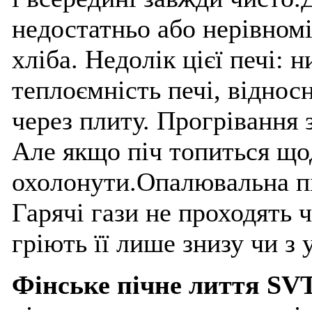
недостатньо або нерівномі
хліба. Недолік цієї печі: 
теплоємність печі, відно
через плиту. Прогрівання 
Але якщо піч топиться щод
охолонути.Опалювальна піч
Гарячі гази не проходять 
гріють її лише знизу чи з у
Фінське пічне лиття SV