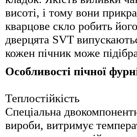
висоті, і тому вони прикр
кварцове скло робить йог
дверцята SVT випускаються
кожен пічник може підібра
Особливості пічної фур
Теплостійкість
Спеціальна двокомпонентн
вироби, витримує температ