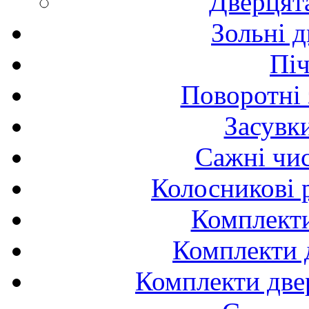
Дверцят
Зольні д
Піч
Поворотні 
Засувк
Сажні чис
Колосникові 
Комплекти
Комплекти д
Комплекти двер