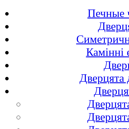
Печные 
Дверця
Симетричні
Камінні 
Двер
Дверцята 
Дверця
Дверцят
Дверцят