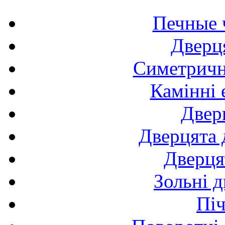
Печные 
Дверця
Симетричні
Камінні 
Двер
Дверцята 
Дверця
Зольні д
Піч