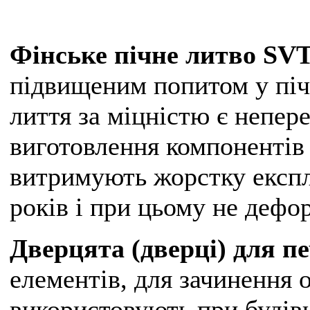
Фінське пічне литво SV
підвищеним попитом у піч
лиття за міцністю є непе
виготовлення компонентів 
витримують жорстку експл
років і при цьому не дефо
Дверцята (дверці) для п
елементів, для зачинення о
використовують при будівн