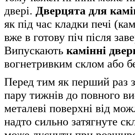
двері.
Дверцята для кам
як під час кладки печі (кам
вже в готову піч після зав
Випускають
камінні двер
вогнетривким склом або бе
Перед тим як перший раз з
пару тижнів до повного ви
металеві поверхні від мож
надто сильно затягнуте ск
може луснути при розшире