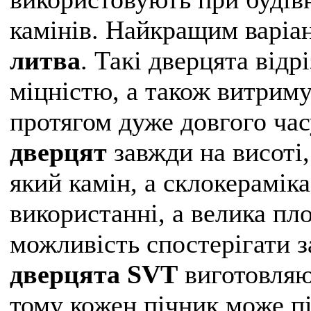
камінів. Найкращим варіа
литва
. Такі дверцята від
міцністю, а також витрим
протягом дуже довгого час
дверцят
завжди на висоті,
який камін, а склокерамік
використанні, а велика пл
можливість спостерігати 
дверцята SVT
виготовляют
тому кожен пічник може пі