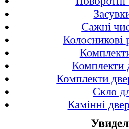
Поворотні 
Засувк
Сажні чис
Колосникові 
Комплекти
Комплекти д
Комплекти двер
Скло д
Камінні двер
Увидел