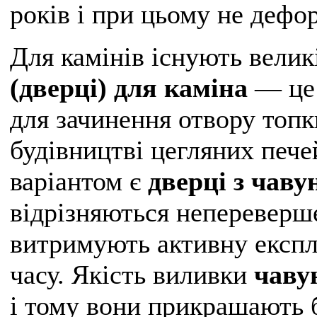
років і при цьому не дефо
Для камінів існують велик
(дверці) для каміна
― це 
для зачинення отвору топк
будівництві цегляних пече
варіантом є
дверці з чаву
відрізняються непереверш
витримують активну експл
часу. Якість виливки
чаву
і тому вони прикрашають б