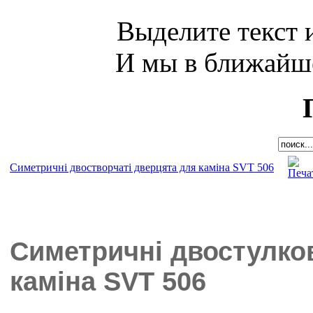
Выделите текст и
И мы в ближайше
Симетричні двостворчаті дверцята для каміна SVT 506
Симетричні двостулков
каміна SVT 506