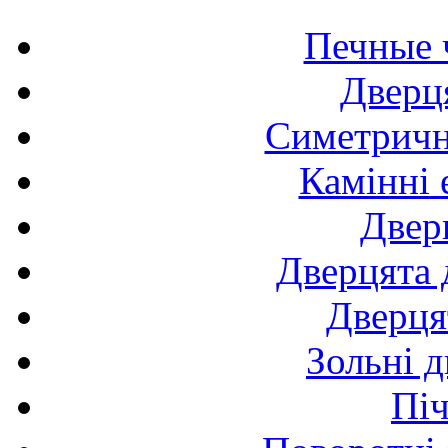
Печные 
Дверця
Симетричні
Камінні 
Двер
Дверцята 
Дверця
Зольні д
Піч