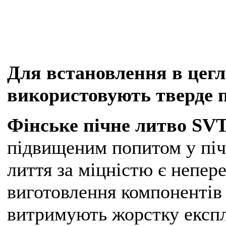
Для встановлення в цегл
використовуют
ь
тверде п
Фінське пічне литво SV
підвищеним попитом у піч
лиття за міцністю є непе
виготовлення компонентів 
витримують жорстку експл